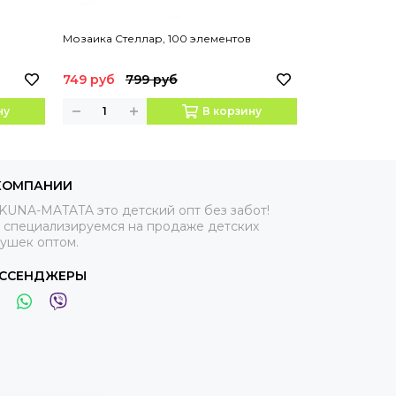
Мозаика Стеллар, 100 элементов
Мозаика "Пуг
749 руб
799 руб
590 руб
63
ну
В корзину
КОМПАНИИ
KUNA-MATATA это детский опт без забот!
 специализируемся на продаже детских
рушек оптом.
ССЕНДЖЕРЫ