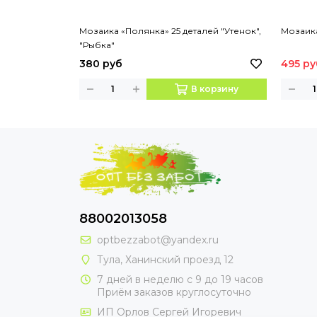
Мозаика «Полянка» 25 деталей "Утенок",
Мозаика
"Рыбка"
380 руб
495 ру
В корзину
88002013058
optbezzabot@yandex.ru
Тула, Ханинский проезд 12
7 дней в неделю с 9 до 19 часов
Приём заказов круглосуточно
ИП Орлов Сергей Игоревич