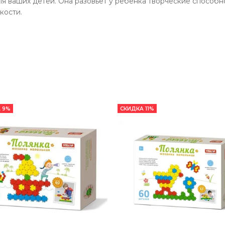
ля ваших детей. Она разовьет у ребенка творческие способ
кости.
 9%
СКИДКА 11%