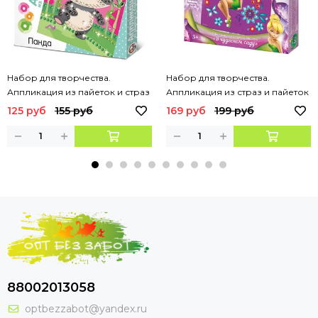
Набор для творчества.
Набор для творчества.
Аппликация из пайеток и страз
Аппликация из страз и пайеток
"Панда"
"Феи. В чудесном саду" Дисней
125 руб
155 руб
169 руб
199 руб
88002013058
optbezzabot@yandex.ru