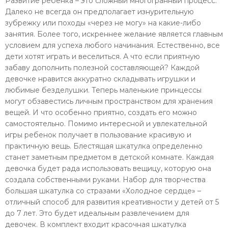
Развитие ребенка – это сложный многогранный процесс.
Далеко не всегда он предполагает изнурительную
зубрежку или походы «через не могу» на какие-либо
занятия. Более того, искреннее желание является главным
условием для успеха любого начинания. Естественно, все
дети хотят играть и веселиться. А что если приятную
забаву дополнить полезной составляющей? Каждой
девочке нравится аккуратно складывать игрушки и
любимые безделушки. Теперь маленькие принцессы
могут обзавестись личным пространством для хранения
вещей. И что особенно приятно, создать его можно
самостоятельно. Помимо интересной и увлекательной
игры ребенок получает в пользование красивую и
практичную вещь. Блестящая шкатулка определенно
станет заметным предметом в детской комнате. Каждая
девочка будет рада использовать вещицу, которую она
создала собственными руками. Набор для творчества
большая шкатулка со стразами «Холодное сердце» –
отличный способ для развития креативности у детей от 5
до 7 лет. Это будет идеальным развлечением для
девочек. В комплект входит красочная шкатулка