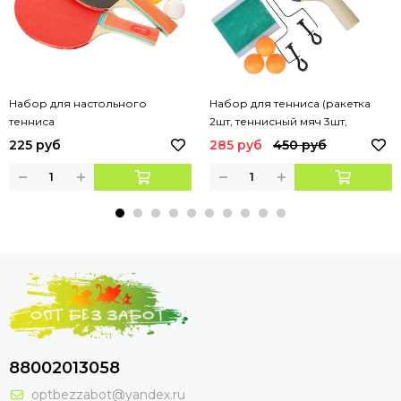
Набор для настольного
Набор для тенниса (ракетка
тенниса
2шт, теннисный мяч 3шт,
держатель д/сетки 2шт, сетка)
225 руб
285 руб
450 руб
88002013058
optbezzabot@yandex.ru