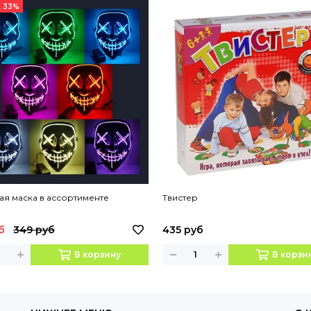
 33%
я маска в ассортименте
Твистер
б
349 руб
435 руб
В корзину
В корзи