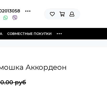
02013058
А
СОВМЕСТНЫЕ ПОКУПКИ
рмошка Аккордеон
90.00 руб