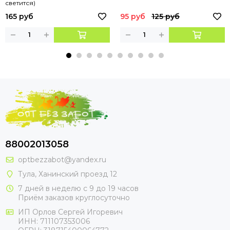
светится)
165 руб
95 руб
125 руб
88002013058
optbezzabot@yandex.ru
Тула, Ханинский проезд 12
7 дней в неделю с 9 до 19 часов
Приём заказов круглосуточно
ИП Орлов Сергей Игоревич
ИНН: 711107353006