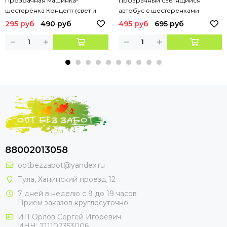
Прозрачная машинка-
Прозрачный светящийся
шестерёнка Концепт (свет и
автобус с шестеренками
звук)
295 руб
490 руб
495 руб
695 руб
88002013058
optbezzabot@yandex.ru
Тула, Ханинский проезд 12
7 дней в неделю с 9 до 19 часов
Приём заказов круглосуточно
ИП Орлов Сергей Игоревич
ИНН: 711107353006