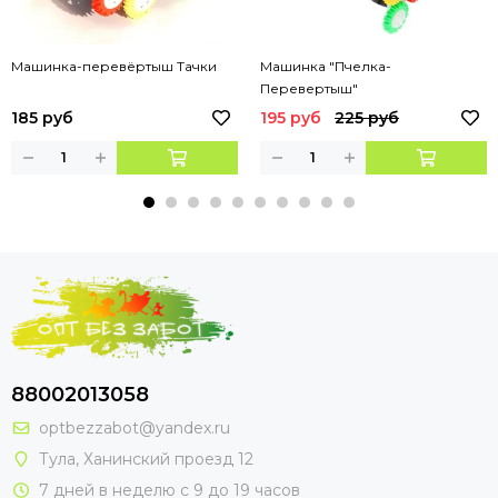
Машинка-перевёртыш Тачки
Машинка "Пчелка-
Перевертыш"
185 руб
195 руб
225 руб
88002013058
optbezzabot@yandex.ru
Тула, Ханинский проезд 12
7 дней в неделю с 9 до 19 часов