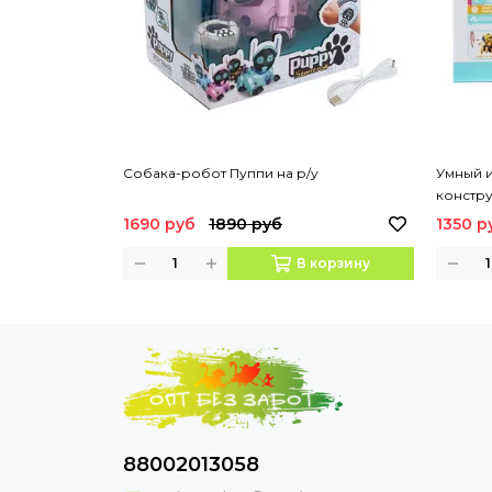
Собака-робот Пуппи на р/у
Умный 
констр
1690 руб
1890 руб
1350 р
В корзину
88002013058