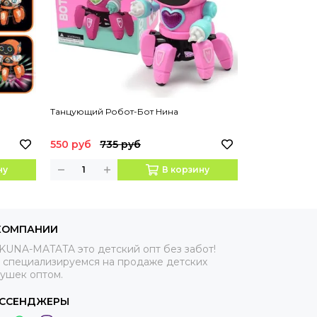
Танцующий Робот-Бот Нина
Робот Халк (хо
550 руб
735 руб
490 руб
ну
В корзину
КОМПАНИИ
KUNA-MATATA это детский опт без забот!
 специализируемся на продаже детских
рушек оптом.
ССЕНДЖЕРЫ