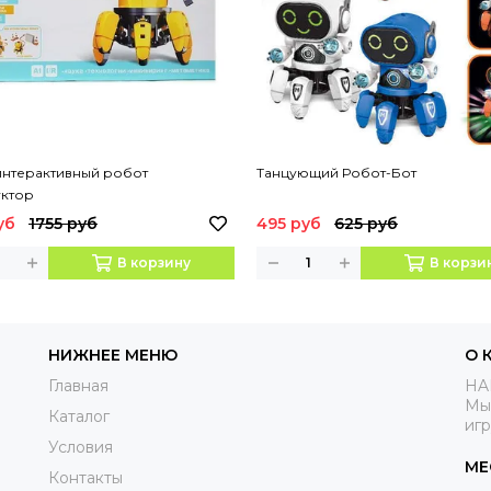
интерактивный робот
Танцующий Робот-Бот
уктор
уб
1755 руб
495 руб
625 руб
В корзину
В корзи
НИЖНЕЕ МЕНЮ
О 
Главная
HA
Мы
Каталог
иг
Условия
МЕ
Контакты