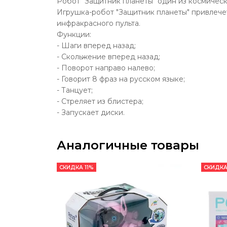
Робот "Защитник планеты" один из космическ
Игрушка-робот "Защитник планеты" привлече
инфракрасного пульта.
Функции:
- Шаги вперед назад;
- Скольжение вперед назад;
- Поворот направо налево;
- Говорит 8 фраз на русском языке;
- Танцует;
- Стреляет из блистера;
- Запускает диски.
Аналогичные товары
СКИДКА 11%
СКИДКА