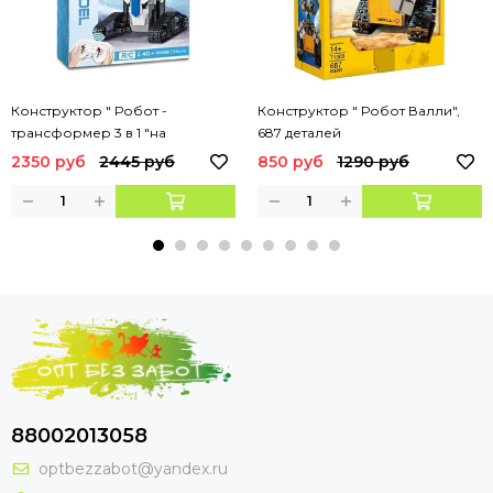
Конструктор " Робот -
Конструктор " Робот Валли",
трансформер 3 в 1 "на
687 деталей
дистанционном управлении ( в
2350 руб
2445 руб
850 руб
1290 руб
синем галстуке ) , 723 дет.
88002013058
optbezzabot@yandex.ru