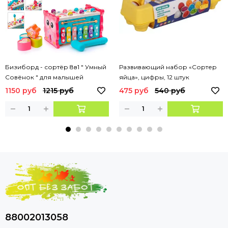
Бизиборд - сортёр 8в1 " Умный
Развивающий набор «Сортер
Совёнок " для малышей
яйца», цифры, 12 штук
1150 руб
1215 руб
475 руб
540 руб
88002013058