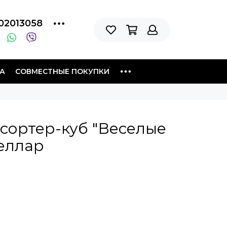
02013058
А
СОВМЕСТНЫЕ ПОКУПКИ
сортер-куб "Веселые
теллар