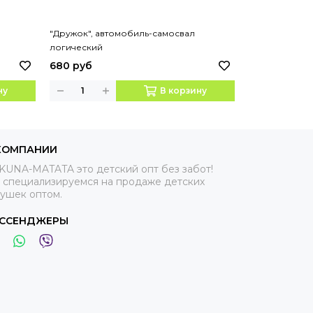
"Дружок", автомобиль-самосвал
Развивающая 
логический
горшочек "
680 руб
1250 руб
ну
В корзину
КОМПАНИИ
KUNA-MATATA это детский опт без забот!
 специализируемся на продаже детских
рушек оптом.
ССЕНДЖЕРЫ