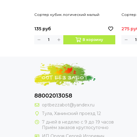
Сортер кубик логический малый
Сортер 
135 руб
275 ру
В корзину
88002013058
optbezzabot@yandex.ru
Тула, Ханинский проезд 12
7 дней в неделю с 9 до 19 часов
Приём заказов круглосуточно
ИП Орлов Сергей Игоревич