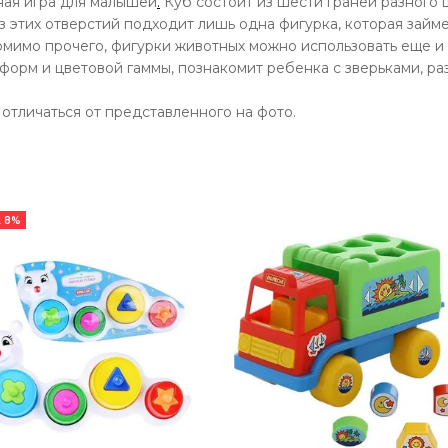
ная игра для малышей
.
Куб состоит из шести граней разного 
 этих отверстий подходит лишь одна фигурка, которая займет
омимо прочего, фигурки животных можно использовать еще и
форм и цветовой гаммы, познакомит ребенка с зверьками, ра
отличаться от представленного на фото.
 8%