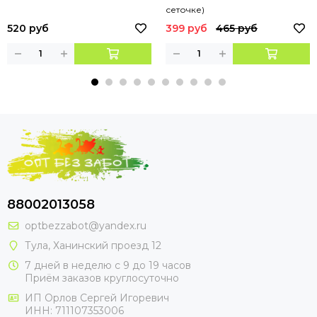
сеточке)
520 руб
399 руб
465 руб
88002013058
optbezzabot@yandex.ru
Тула, Ханинский проезд 12
7 дней в неделю с 9 до 19 часов
Приём заказов круглосуточно
ИП Орлов Сергей Игоревич
ИНН: 711107353006