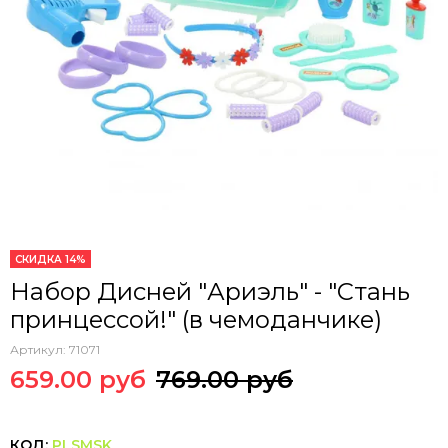
СКИДКА 14%
Набор Дисней "Ариэль" - "Cтань
принцессой!" (в чемоданчике)
Артикул:
71071
659.00 руб
769.00 руб
КОД:
PLSMSK