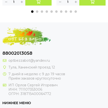
88002013058
optbezzabot@yandex.ru
Тула, Ханинский проезд 12
7 дней в неделю с 9 до 19 часов
Приём заказов круглосуточно
ИП Орлов Сергей Игоревич
ИНН: 711107353006
ОГРН: 318715400064772
НИЖНЕЕ МЕНЮ