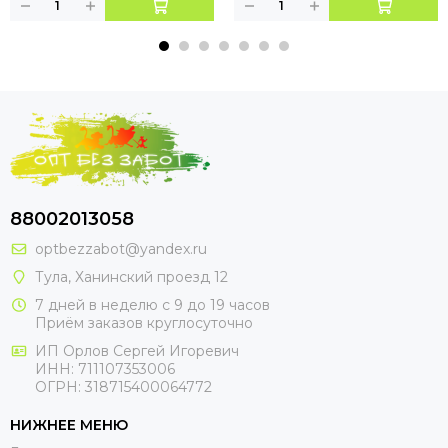
88002013058
optbezzabot@yandex.ru
Тула, Ханинский проезд 12
7 дней в неделю с 9 до 19 часов
Приём заказов круглосуточно
ИП Орлов Сергей Игоревич
ИНН: 711107353006
ОГРН: 318715400064772
НИЖНЕЕ МЕНЮ