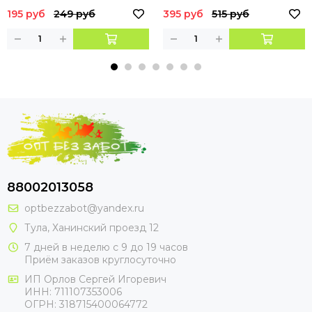
195 руб
249 руб
395 руб
515 руб
88002013058
optbezzabot@yandex.ru
Тула, Ханинский проезд 12
7 дней в неделю с 9 до 19 часов
Приём заказов круглосуточно
ИП Орлов Сергей Игоревич
ИНН: 711107353006
ОГРН: 318715400064772