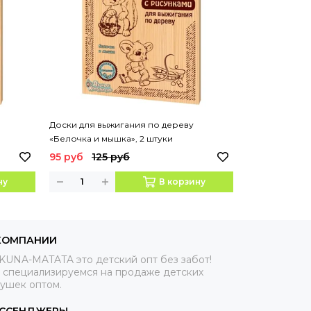
Доски для выжигания по дереву
Доски для вы
«Белочка и мышка», 2 штуки
95 руб
125 руб
95 руб
125
ну
В корзину
КОМПАНИИ
KUNA-MATATA это детский опт без забот!
 специализируемся на продаже детских
рушек оптом.