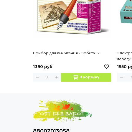
Прибор для выжигания «Орбита +»
Электр
дереву 
1390 руб
1950 р
В корзину
88002013058