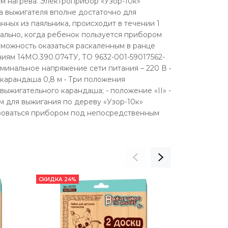
м нагрева. Электроприбор «Узор-10к»
а выжигателя вполне достаточно для
ных из паяльника, происходит в течении 1
туально, когда ребенок пользуется прибором
озможность оказаться раскаленным в ранце
иям 14МО.390.074ТУ, ТО 9632-001-59017562-
минальное напряжение сети питания – 220 В •
о карандаша 0,8 м • Три положения
выжигательного карандаша; - положение «II» -
м для выжигания по дереву «Узор-10к»
ьзоваться прибором под непосредственным
СКИДКА 24%
СКИДКА 24%