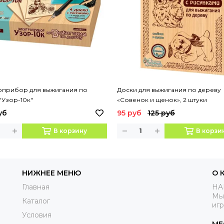
оприбор для выжигания по
Доски для выжигания по дереву
"Узор-10к"
«Совенок и щенок», 2 штуки
уб
95 руб
125 руб
В корзину
В корзи
НИЖНЕЕ МЕНЮ
О 
Главная
HA
Мы
Каталог
иг
Условия