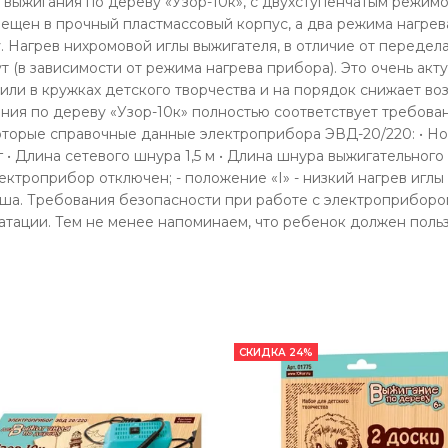
ыжигания по дереву «Узор-10к», с двухступенчатым режимо
ещен в прочный пластмассовый корпус, а два режима нагрев
Нагрев нихромовой иглы выжигателя, в отличие от переделан
ут (в зависимости от режима нагрева прибора). Это очень ак
 или в кружках детского творчества и на порядок снижает в
ния по дереву «Узор-10к» полностью соответствует требован
которые справочные данные электроприбора ЭВД-20/220: • Но
г • Длина сетевого шнура 1,5 м • Длина шнура выжигательног
ектроприбор отключен; - положение «I» - низкий нагрев иглы 
аша. Требования безопасности при работе с электроприборо
атации. Тем не менее напоминаем, что ребенок должен пол
СКИДКА 24%