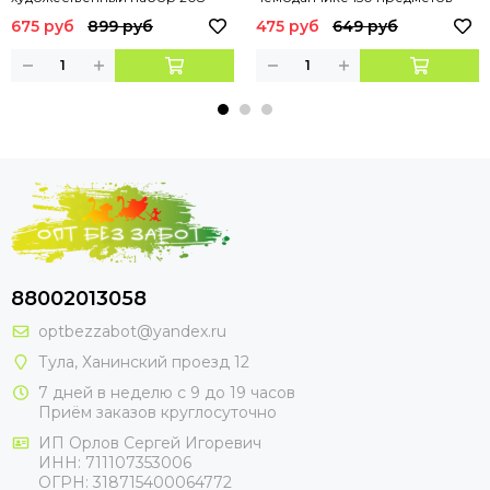
элементов РОЗОВЫЙ
675 руб
899 руб
475 руб
649 руб
88002013058
optbezzabot@yandex.ru
Тула, Ханинский проезд 12
7 дней в неделю с 9 до 19 часов
Приём заказов круглосуточно
ИП Орлов Сергей Игоревич
ИНН: 711107353006
ОГРН: 318715400064772