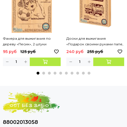
Фанера для выжигания по
Доски для выжигания
дереву «Песик», 2 штуки
«Подарок своими руками папе,
дедушке, брату, другу», 5шт
95 руб
125 руб
240 руб
255 руб
88002013058