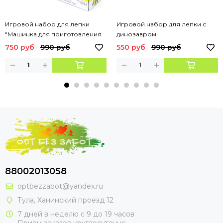
Игровой набор для лепки
Игровой набор для лепки с
"Машинка для приготовления
динозавром
лапши"
750 руб
990 руб
550 руб
990 руб
88002013058
optbezzabot@yandex.ru
Тула, Ханинский проезд 12
7 дней в неделю с 9 до 19 часов
Приём заказов круглосуточно