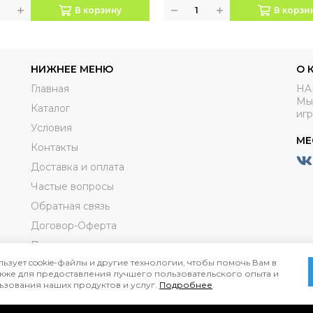
В корзину
В корзи
НИЖНЕЕ МЕНЮ
О 
Главная
HA
Мы
Каталог
иг
Условия
МЕ
Контакты
Доставка и оплата
Частые вопросы
Обратная связь
Договор-Оферта
Пользовательское соглашениие
льзует cookie-файлы и другие технологии, чтобы помочь Вам в
Политика конфиденциальности
также для предоставления лучшего пользовательского опыта и
ьзования наших продуктов и услуг.
Подробнее
.