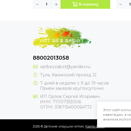
В корзину
88002013058
optbezzabot@yandex.ru
Тула, Ханинский проезд 12
7 дней в неделю с 9 до 19 часов
Приём заказов круглосуточно
ИП Орлов Сергей Игоревич
ИНН: 711107353006
ОГРН: 318715400064772
Этот сайт испо
навигации, а 
анализа испол
2026 © Детские игрушки оптом.
Карта сайта