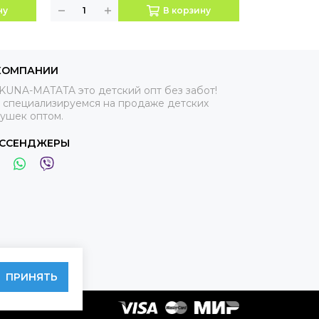
ну
В корзину
КОМПАНИИ
KUNA-MATATA это детский опт без забот!
 специализируемся на продаже детских
рушек оптом.
ССЕНДЖЕРЫ
ПРИНЯТЬ