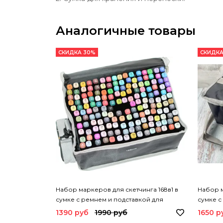
Аналогичные товары
СКИДКА 30%
СКИДКА
Набор маркеров для скетчинга 168в1 в
Набор м
сумке с ремнем и подставкой для
сумке с
каждого маркера
каждог
1390 руб
1990 руб
1650 р