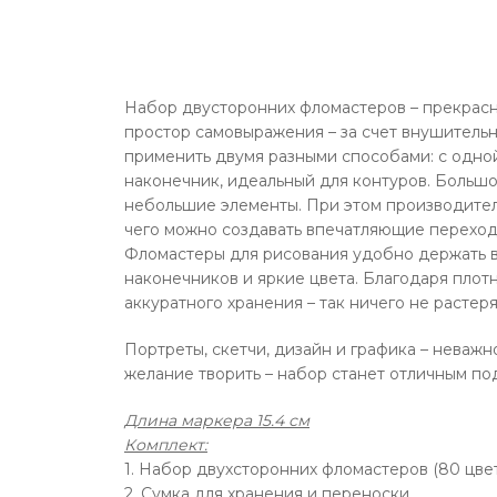
Набор двусторонних фломастеров – прекрасн
простор самовыражения – за счет внушитель
применить двумя разными способами: с одной
наконечник, идеальный для контуров. Больш
небольшие элементы. При этом производител
чего можно создавать впечатляющие переходы
Фломастеры для рисования удобно держать в 
наконечников и яркие цвета. Благодаря плот
аккуратного хранения – так ничего не растеря
Портреты, скетчи, дизайн и графика – неважн
желание творить – набор станет отличным по
Длина маркера 15.4 см
Комплект:
1. Набор двухсторонних фломастеров (80 цве
2. Сумка для хранения и переноски.