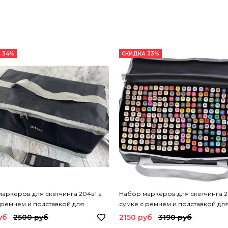
 34%
СКИДКА 33%
аркеров для скетчинга 204в1 в
Набор маркеров для скетчинга 26
 ремнем и подставкой для
сумке с ремнем и подставкой дл
о маркера
каждого маркера
уб
2500 руб
2150 руб
3190 руб