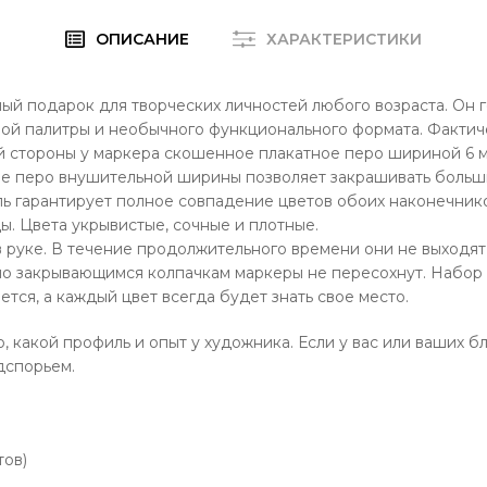
ОПИСАНИЕ
ХАРАКТЕРИСТИКИ
ый подарок для творческих личностей любого возраста. Он
ной палитры и необычного функционального формата. Факти
 стороны у маркера скошенное плакатное перо шириной 6 мм
ое перо внушительной ширины позволяет закрашивать больши
ь гарантирует полное совпадение цветов обоих наконечнико
. Цвета укрывистые, сочные и плотные.
руке. В течение продолжительного времени они не выходят 
но закрывающимся колпачкам маркеры не пересохнут. Набор 
ется, а каждый цвет всегда будет знать свое место.
о, какой профиль и опыт у художника. Если у вас или ваших
дспорьем.
тов)