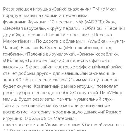
Развивающая игрушка «Зайка-сказочник» ТМ «УМка»
порадует малыша своими интересными
функциями.Функции:- 10 песен из м/ф («АБВГДейка»,
«Весёлая карусель», «Кручу педали», «Облака», «Песенки
друзей», «Песенка Львёнка и Черепахи», «Песенка
Мамонтёнка», «По дороге с облаками», «Улыбка», «Чунга-
Чанга»)- 6 сказок В. Сутеева («Мешок яблок», «Под
грибами», «Палочка-выручалочка», «Зайкин кораблик»,
«Яблоко», «Три котёнка»)- 20 интересных фактов о
животных- 5 фраз зайки- световые эффектыМилый зайка
станет добрым другом для малыша. Зайка-сказочник
знает 40 фраз, песен и сказок. С ним малышу точно не
будет скучно. Компактный размер игрушки позволяет
ребёнку брать её везде с собой.С игрушкой ТМ «УМка»
малыш будет развивать:- память- музыкальный слух-
тактильные навыки- мелкую моторику- визуальное
восприятие- моторику- координацию движенийРазмер
игрушки: 10 х 23,5 х 5 см.Материал:
пластмасса+металл.Укомплектовано 3 батарейками типа