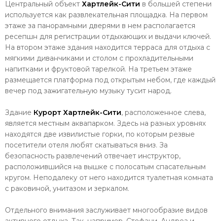
Центральный объект
Хартлейк-Сити
в большей степени
используется как развлекательная площадка. На первом
этаже за панорамными дверями в нем располагается
ресепшн для регистрации отдыхающих и выдачи ключей.
На втором этаже здания находится терраса для отдыха с
мягкими диванчиками и столом с прохладительными
напитками и фруктовой тарелкой. На третьем этаже
размещается платформа под открытым небом, где каждый
вечер под зажигательную музыку тусит народ.
Здание
Курорт Хартлейк-Сити
, расположенное слева,
является местным аквапарком. Здесь на разных уровнях
находятся две извилистые горки, по которым резвые
посетители отеля любят скатываться вниз. За
безопасность развлечений отвечает инструктор,
расположившийся на вышке с полосатым спасательным
кругом. Неподалеку от него находится туалетная комната
с раковиной, унитазом и зеркалом.
Отдельного внимания
заслуживает многообразие видов
активного отдыха. Так, например, Стефани, Андреа и