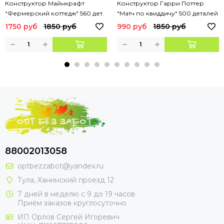
Конструктор Майнкрафт
Конструктор Гарри Поттер
"Фермерский коттедж" 560 дет.
"Матч по квиддичу" 500 деталей
арт. 10813
1750 руб
1850 руб
990 руб
1850 руб
88002013058
optbezzabot@yandex.ru
Тула, Ханинский проезд 12
7 дней в неделю с 9 до 19 часов
Приём заказов круглосуточно
ИП Орлов Сергей Игоревич