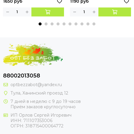
1650 руб
1190 руб
88002013058
optbezzabot@yandex.ru
Тула, Ханинский проезд 12
7 дней в неделю с 9 до 19 часов
Приём заказов круглосуточно
ИП Орлов Сергей Игоревич
ИНН: 711107353006
ОГРН: 318715400064772