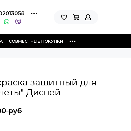
02013058
А
СОВМЕСТНЫЕ ПОКУПКИ
краска защитный для
леты" Дисней
00 руб