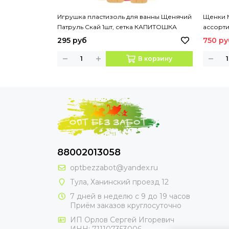
Игрушка пластизоль для ванны Щенячий
Щенки 
Патруль Скай 1шт, сетка КАПИТОШКА
ассорт
295 руб
750 ру
В корзину
88002013058
optbezzabot@yandex.ru
Тула, Ханинский проезд 12
7 дней в неделю с 9 до 19 часов
Приём заказов круглосуточно
ИП Орлов Сергей Игоревич