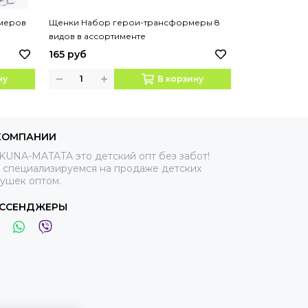
меров
Щенки Набор герои-трансформеры 8
Щенки Набор
видов в ассортименте
поколение"
165 руб
169 руб
ну
В корзину
КОМПАНИИ
KUNA-MATATA это детский опт без забот!
 специализируемся на продаже детских
рушек оптом.
ССЕНДЖЕРЫ