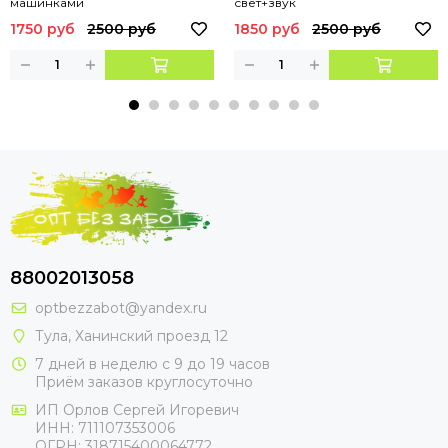
машинками
свет+звук
1750 руб
2500 руб
1850 руб
2500 руб
88002013058
optbezzabot@yandex.ru
Тула, Ханинский проезд 12
7 дней в неделю с 9 до 19 часов
Приём заказов круглосуточно
ИП Орлов Сергей Игоревич
ИНН: 711107353006
ОГРН: 318715400064772