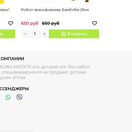
еры",
Робот-трансформер Бамблби 25см
Робот-транс
25см
650 руб
850 руб
650 руб
85
ну
В корзину
КОМПАНИИ
KUNA-MATATA это детский опт без забот!
 специализируемся на продаже детских
рушек оптом.
ССЕНДЖЕРЫ