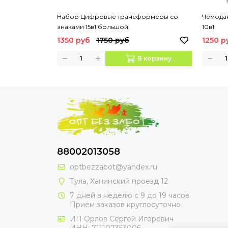
Набор Цифровые трансформеры со
Чемода
знаками 15в1 большой
10в1
1350 руб
1750 руб
1250 р
В корзину
88002013058
optbezzabot@yandex.ru
Тула, Ханинский проезд 12
7 дней в неделю с 9 до 19 часов
Приём заказов круглосуточно
ИП Орлов Сергей Игоревич