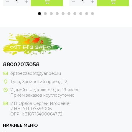
88002013058
optbezzabot@yandex.ru
Тула, Ханинский проезд 12
7 дней в неделю с 9 до 19 часов
Приём заказов круглосуточно
ИП Орлов Сергей Игоревич
ИНН: 711107353006
ОГРН: 318715400064772
НИЖНЕЕ МЕНЮ